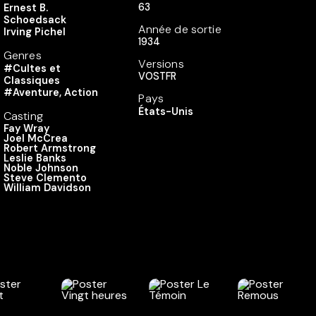
63
Ernest B.
Schoedsack
Année de sortie
Irving Pichel
1934
Genres
Versions
#Cultes et
VOSTFR
Classiques
#Aventure, Action
Pays
États-Unis
Casting
Fay Wray
Joel McCrea
Robert Armstrong
Leslie Banks
Noble Johnson
Steve Clemento
William Davidson