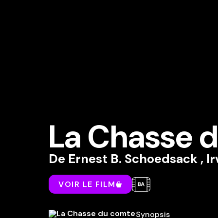
La Chasse d
De
Ernest B. Schoedsack
,
Ir
VOIR LE FILM
Synopsis