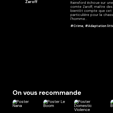
Rainsford échoue sur une î
comte Zaroff, maître des l
bientôt compte que cet h
particulière pour la chass
l'homme...
#Crime
,
#Adaptation litt
On vous recommande