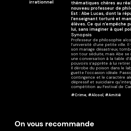
thématiques chères au réali
nouveau professeur de philo
Est : Abe Lucas, dont la ré
l’enseignant torturé et ma
élèves. Ce qui n’empêche pa
lui, sans imaginer à quel po
Synopsis
Professeur de philosophie alc
l’université d’une petite ville. 
son mariage désastreux, tombe 
son tour séduite, mais Abe se r
une conversation à la table d’
pouvoirs s’apprête à lui retire
Il dérobe du poison dans le lab
guette l’occasion idéale. Pass
contingence et le caractère alé
dépressif et suicidaire qu'inte
compétition au Festival de Ca
#Crime
,
#Alcool
,
#Amitié
On vous recommande