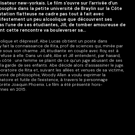
sateur new-yorkais. Le film s’ouvre sur l’arrivée d’un
sophie dans la petite université de Braylin sur la Côte
putation flatteuse ne cadre pas tout à fait avec
nifestement un peu alcoolique que découvrent ses
s l’une de ses étudiantes, Jill, de tomber amoureuse de
int cette rencontre va bouleverser sa...
oolique et dépressif, Abe Lucas obtient un poste dans
Il y fait la connaissance de Rita, prof de sciences qui, minée par
sous son charme. Jill, étudiante en couple avec Roy, est à
efuse à elle. Dans un café, Abe et Jill entendent, par hasard,
à côté : une femme se plaint de ce qu’un juge abusant de ses
r la garde de ses enfants. Abe décide alors d'assassiner le juge.
oratoire de Rita et, suivant les allées et venues de sa victime,
ionné de philosophie, Woody Allen a voulu exprimer la
atoire et futile de l'existence, à travers le personnage
rprète Joaquin Phoenix. Le film a été présenté hors-
nnes en 2015.