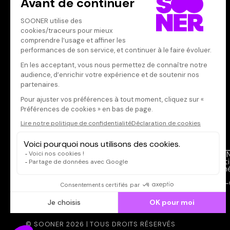
Votre note
Votre commentaire
Il faut vous connecter pour
publier un avis
CONNEXION
Qui sommes-nous ?
SOON
Dispo dans l'abonnement
Menti
Dispo dans le Videoclub
Donné
Actionnaires
FAQ
Contacts
CGV-
© SOONER 2026 | TOUS DROITS RÉSERVÉS