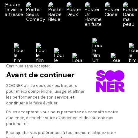
Vos avis
Donnez votre avis
Inconnu
Votre note
Votre commentaire
Bon film. Sujet
qui mettent mal
Il faut vous connecter pour
acteurs qui jou
publier un avis
juste.