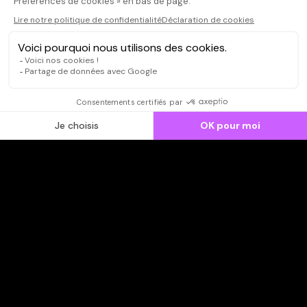
CONNEXION
Qui sommes-nous ?
Dispo dans l'abonnement
Dispo dans le Videoclub
Actionnaires
Contacts
SOONER responsable
Mentions légales
Données personnelles - Cookies
FAQ
CGV-CGU
Ne manquez pas les nouveautés,
inscrivez-vous à la newsletter
JE M'INSCRIS
© SOONER 2026 | TOUS DROITS RÉSERVÉS