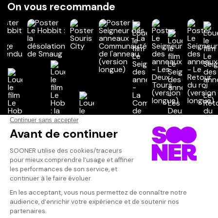
On vous recommande
Vos avis
Donnez votre avis
engelvin
Votre note
Votre commentaire
C'est pas un c
c'est toujours
Il faut vous connecter pour
interprété par
publier un avis
Russel Tovey t