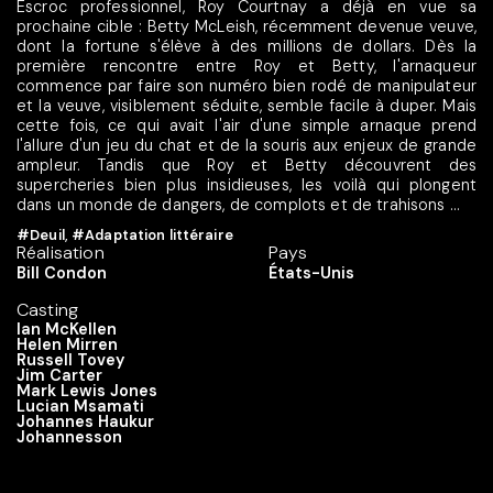
Escroc professionnel, Roy Courtnay a déjà en vue sa
prochaine cible : Betty McLeish, récemment devenue veuve,
dont la fortune s'élève à des millions de dollars. Dès la
première rencontre entre Roy et Betty, l'arnaqueur
commence par faire son numéro bien rodé de manipulateur
et la veuve, visiblement séduite, semble facile à duper. Mais
cette fois, ce qui avait l'air d'une simple arnaque prend
l'allure d'un jeu du chat et de la souris aux enjeux de grande
ampleur. Tandis que Roy et Betty découvrent des
supercheries bien plus insidieuses, les voilà qui plongent
dans un monde de dangers, de complots et de trahisons …
#Deuil
,
#Adaptation littéraire
Réalisation
Pays
Bill Condon
États-Unis
Casting
Ian McKellen
Helen Mirren
Russell Tovey
Jim Carter
Mark Lewis Jones
Lucian Msamati
Johannes Haukur
Johannesson