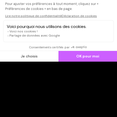
L'intrigue est
même si on n'e
ressorts. A vo
esprit la femm
CONNEXION
Qui sommes-nous ?
Dispo dans l'abonnement
Dispo dans le Videoclub
Actionnaires
Contacts
SOONER responsable
Mentions légales
Données personnelles - Cookies
FAQ
CGV-CGU
Ne manquez pas les nouveautés,
inscrivez-vous à la newsletter
JE M'INSCRIS