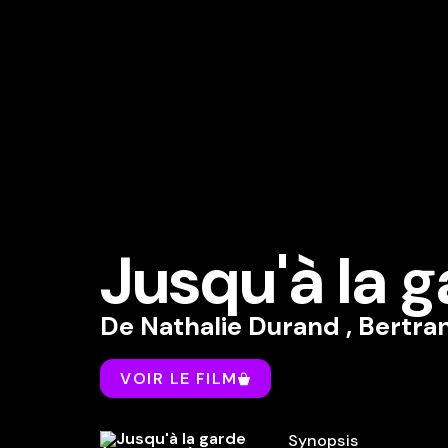
Jusqu'à la 
De
Nathalie Durand
,
Bertran
VOIR LE FILM
Synopsis