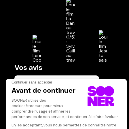
Vos avis
Donnez votre avis
Votre note
Votre commentaire
Il faut vous connecter pour
publier un avis