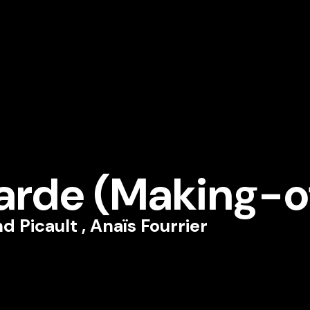
garde (Making-o
d Picault
,
Anaïs Fourrier