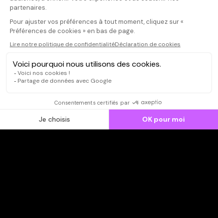
publier un avis
CONNEXION
Qui sommes-nous ?
Dispo dans l'abonnement
Dispo dans le Videoclub
Actionnaires
Contacts
SOONER responsable
Mentions légales
Données personnelles - Cookies
FAQ
CGV-CGU
Ne manquez pas les nouveautés,
inscrivez-vous à la newsletter
JE M'INSCRIS