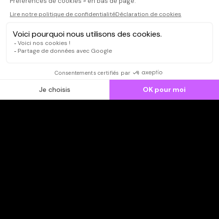
CONNEXION
Qui sommes-nous ?
Dispo dans l'abonnement
Dispo dans le Videoclub
Actionnaires
Contacts
SOONER responsable
Mentions légales
Données personnelles - Cookies
FAQ
CGV-CGU
Ne manquez pas les nouveautés,
inscrivez-vous à la newsletter
JE M'INSCRIS
© SOONER 2026 | TOUS DROITS RÉSERVÉS