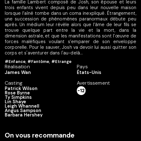
La famille Lambert composé de Josh, son épouse et leurs
trois enfants vivent depuis peu dans leur nouvelle maison
lorsque l’aîné tombe dans un coma inexpliqué. Étrangement,
une succession de phénomènes paranormaux débute peu
après. Un médium leur révèle alors que l’âme de leur fils se
trouve quelque part entre la vie et la mort, dans la
dimension astrale, et que les manifestations sont l’œuvre de
forces maléfiques voulant s’emparer de son enveloppe
corporelle. Pour le sauver, Josh va devoir lui aussi quitter son
corps et s'aventurer dans l'au-delà...
#Enfance
,
#Fantôme
,
#Etrange
Réalisation
Pays
James Wan
États-Unis
Casting
Avertissement
Patrick Wilson
-12
Rose Byrne
Ty Simpkins
Lin Shaye
Leigh Whannell
Angus Sampson
Barbara Hershey
On vous recommande