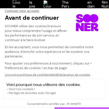
Vos avis
Donnez votre avis
BriMG
Votre note
Votre commentaire
De l énergie à
excellent film
Il faut vous connecter pour
publier un avis
CONNEXION