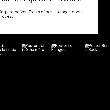
e Margarethe Von Trotta dépeint la façon dont la
rocès...