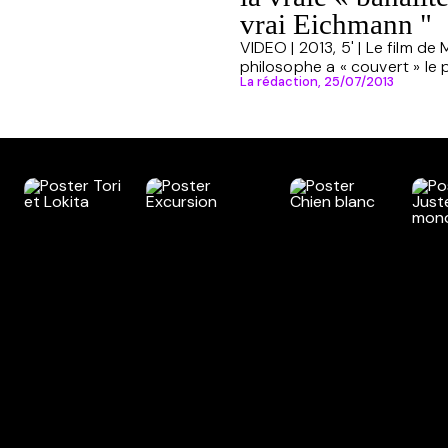
vrai Eichmann "
VIDEO | 2013, 5' | Le film d
philosophe a « couvert » le p
La rédaction,
25/07/2013