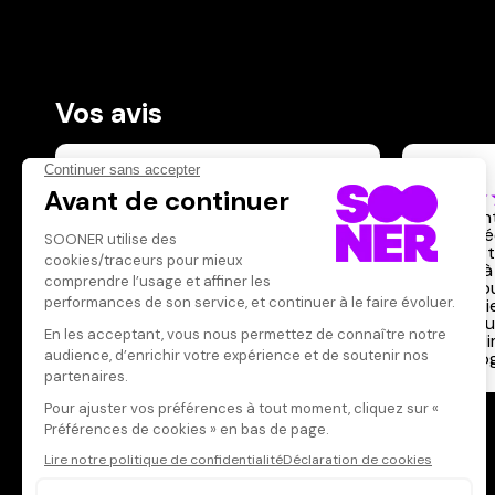
Vos avis
Donnez votre avis
Pierre
Votre note
Votre commentaire
Excellen
la pensé
Il faut vous connecter pour
Et pourt
publier un avis
Quant à 
cause o
idéologi
remarqu
Un film 
pédagog
CONNEXION