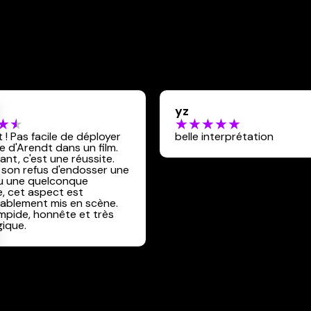
yz
t ! Pas facile de déployer
belle interprétation
e d'Arendt dans un film.
ant, c'est une réussite.
son refus d'endosser une
u une quelconque
e, cet aspect est
ablement mis en scène.
limpide, honnête et très
ique.