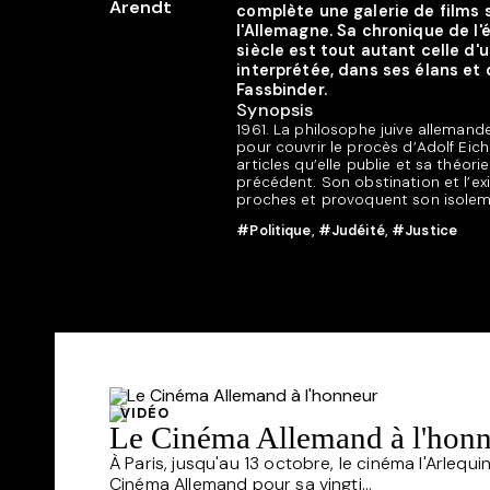
complète une galerie de films
l'Allemagne. Sa chronique de l
siècle est tout autant celle 
interprétée, dans ses élans et
Fassbinder.
Synopsis
1961. La philosophe juive alleman
pour couvrir le procès d’Adolf Eic
articles qu’elle publie et sa théo
précédent. Son obstination et l’e
proches et provoquent son isolem
#Politique
,
#Judéité
,
#Justice
VIDÉO
Le Cinéma Allemand à l'hon
À Paris, jusqu'au 13 octobre, le cinéma l'Arlequin
Cinéma Allemand pour sa vingti...