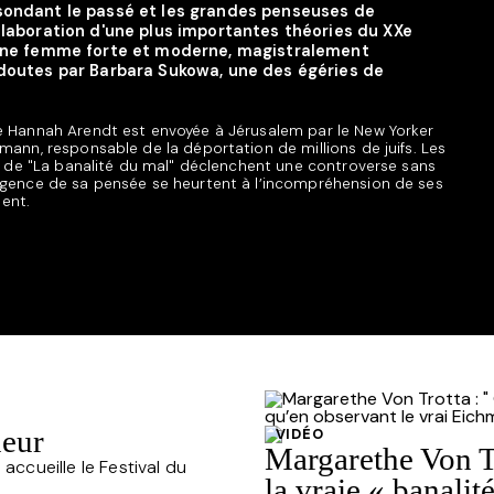
 sondant le passé et les grandes penseuses de
'élaboration d'une plus importantes théories du XXe
d'une femme forte et moderne, magistralement
 doutes par Barbara Sukowa, une des égéries de
de Hannah Arendt est envoyée à Jérusalem par le New Yorker
hmann, responsable de la déportation de millions de juifs. Les
rie de "La banalité du mal" déclenchent une controverse sans
xigence de sa pensée se heurtent à l’incompréhension de ses
ent.
neur
VIDÉO
Margarethe Von Tr
 accueille le Festival du
la vraie « banalit