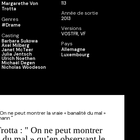
113
Margarethe Von
Trotta
Année de sortie
2013
Genres
#Drame
Versions
VOSTFR, VF
Casting
Barbara Sukowa
Pays
Axel Milberg
Allemagne
Janet McTeer
Julia Jentsch
Luxembourg
Ulrich Noethen
Michaël Degen
Nicholas Woodeson
otta : " On ne peut montrer
é du mal » qu’en observant le