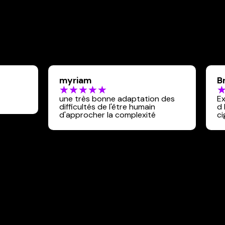
myriam
B
une très bonne adaptation des
Ex
difficultés de l'être humain
d 
d'approcher la complexité
ci