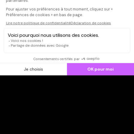
CONNEXION
Qui sommes-nous ?
Dispo dans l'abonnement
Dispo dans le Videoclub
Actionnaires
Contacts
SOONER responsable
Mentions légales
Données personnelles - Cookies
FAQ
CGV-CGU
Ne manquez pas les nouveautés,
inscrivez-vous à la newsletter
JE M'INSCRIS