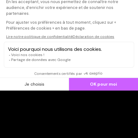
Il faut vous connecter pour
publier un avis
CONNEXION
Qui sommes-nous ?
Dispo dans l'abonnement
Dispo dans le Videoclub
Actionnaires
Contacts
SOONER responsable
Mentions légales
Données personnelles - Cookies
FAQ
CGV-CGU
Ne manquez pas les nouveautés,
inscrivez-vous à la newsletter
JE M'INSCRIS