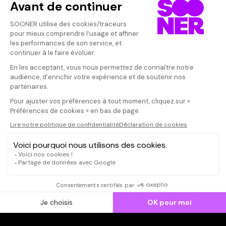
Vos avis
Donnez votre avis
ekidin
Votre note
Votre commentaire
excellente mis
bons acteurs..
Il faut vous connecter pour
du sujet qui do
publier un avis
CONNEXION
Qui sommes-nous ?
Dispo dans l'abonnement
Dispo dans le Videoclub