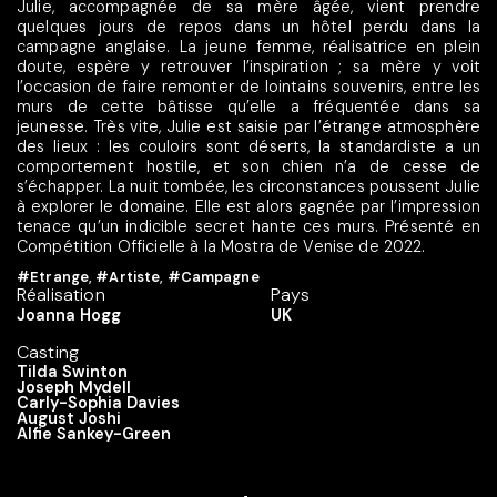
Julie, accompagnée de sa mère âgée, vient prendre
quelques jours de repos dans un hôtel perdu dans la
campagne anglaise. La jeune femme, réalisatrice en plein
doute, espère y retrouver l’inspiration ; sa mère y voit
l’occasion de faire remonter de lointains souvenirs, entre les
murs de cette bâtisse qu’elle a fréquentée dans sa
jeunesse. Très vite, Julie est saisie par l’étrange atmosphère
des lieux : les couloirs sont déserts, la standardiste a un
comportement hostile, et son chien n’a de cesse de
s’échapper. La nuit tombée, les circonstances poussent Julie
à explorer le domaine. Elle est alors gagnée par l’impression
tenace qu’un indicible secret hante ces murs. Présenté en
Compétition Officielle à la Mostra de Venise de 2022.
#Etrange
,
#Artiste
,
#Campagne
Réalisation
Pays
Joanna Hogg
UK
Casting
Tilda Swinton
Joseph Mydell
Carly-Sophia Davies
August Joshi
Alfie Sankey-Green