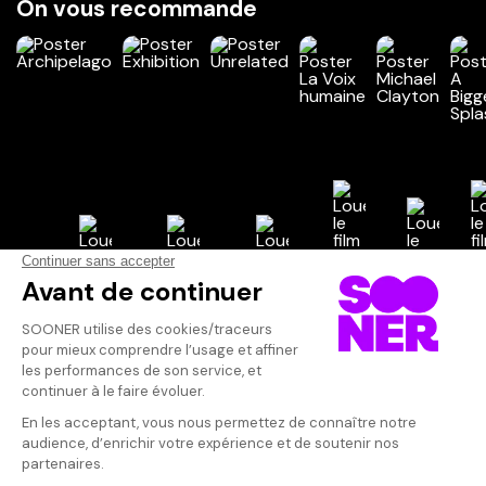
On vous recommande
Vos avis
Donnez votre avis
CATdub
Votre note
Votre commentaire
A voir .Il y a 
n'avais autant 
Il faut vous connecter pour
Tout est beau, 
publier un avis
performance d