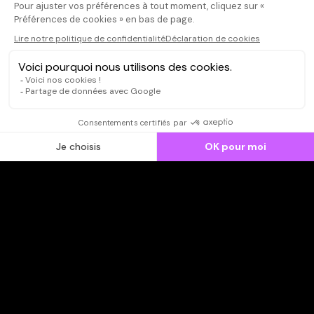
CONNEXION
Qui sommes-nous ?
Dispo dans l'abonnement
Dispo dans le Videoclub
Actionnaires
Contacts
SOONER responsable
Mentions légales
Données personnelles - Cookies
FAQ
CGV-CGU
Ne manquez pas les nouveautés,
inscrivez-vous à la newsletter
JE M'INSCRIS