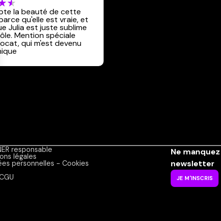
pte la beauté de cette
parce qu'elle est vraie, et
e Julia est juste sublime
rôle. Mention spéciale
vocat, qui m'est devenu
hique
ER responsable
Ne manquez 
ons légales
newsletter
es personnelles - Cookies
CGU
JE M'INSCRIS