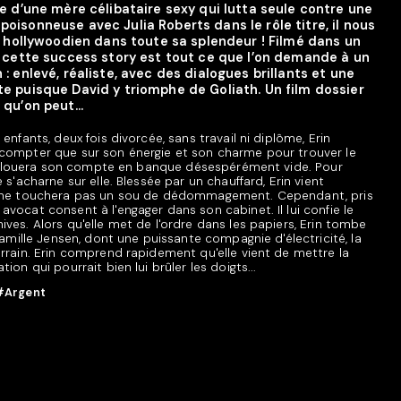
ie d’une mère célibataire sexy qui lutta seule contre une
oisonneuse avec Julia Roberts dans le rôle titre, il nous
al hollywoodien dans toute sa splendeur ! Filmé dans un
, cette success story est tout ce que l’on demande à un
 : enlevé, réaliste, avec des dialogues brillants et une
e puisque David y triomphe de Goliath. Un film dossier
 qu’on peut...
enfants, deux fois divorcée, sans travail ni diplôme, Erin
compter que sur son énergie et son charme pour trouver le
 renflouera son compte en banque désespérément vide. Pour
 s'acharne sur elle. Blessée par un chauffard, Erin vient
e ne touchera pas un sou de dédommagement. Cependant, pris
vocat consent à l'engager dans son cabinet. Il lui confie le
ves. Alors qu'elle met de l'ordre dans les papiers, Erin tombe
 famille Jensen, dont une puissante compagnie d'électricité, la
rrain. Erin comprend rapidement qu'elle vient de mettre la
ion qui pourrait bien lui brûler les doigts...
#Argent