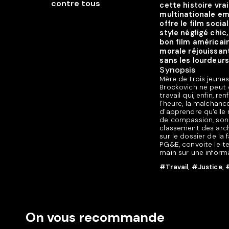
cette histoire vra
multinationale emp
offre le film soci
style négligé chic
bon film américain
morale réjouissant
sans les lourdeurs
Synopsis
Mère de trois jeunes 
Brockovich ne peut 
travail qui, enfin,
l'heure, la malchance
d'apprendre qu'ell
de compassion, son a
classement des archi
sur le dossier de la
PG&E, convoite le te
main sur une informat
#Travail
,
#Justice
,
On vous recommande