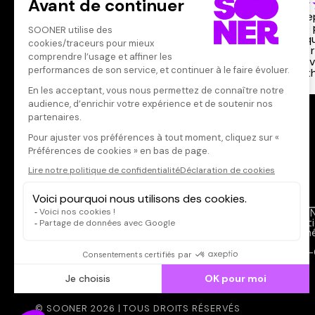
Votre note
Votre commentaire
on acce
histoire 
Il faut vous connecter pour
parce qu
publier un avis
dans le 
pour l'a
sympat
CONNEXION
Qui sommes-nous ?
SOON
Dispo dans l'abonnement
Menti
Dispo dans le Videoclub
Donné
Actionnaires
FAQ
Contacts
CGV-
© SOONER 2026 | TOUS DROITS RÉSERVÉS