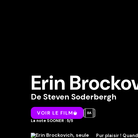
Erin Brockov
De
Steven Soderbergh
VOIR LE FILM
La note SOONER : 5/5
Pur plaisir ! Quan