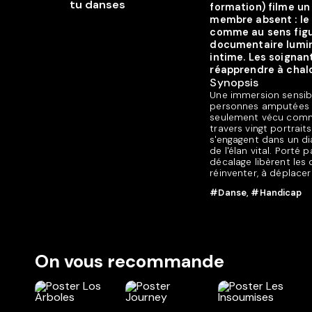
formation) filme un 
membre absent : le
comme au sens figu
documentaire lumine
intime. Les soignant
réapprendre à chal
Synopsis
Une immersion sensibl
personnes amputées e
seulement vécu comme
travers vingt portrai
s'engagent dans un dia
de l'élan vital. Porté
décalage libèrent les
réinventer, à déplacer
#Danse
,
#Handicap
On vous recommande