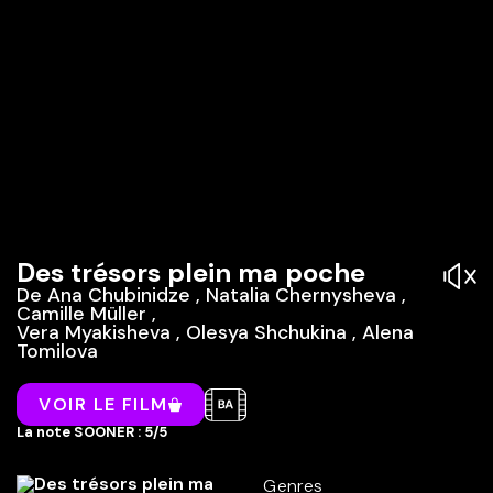
Des trésors plein ma poche
De
Ana Chubinidze
,
Natalia Chernysheva
,
Camille Müller
,
Vera Myakisheva
,
Olesya Shchukina
,
Alena
Tomilova
VOIR LE FILM
La note SOONER : 5/5
Genres