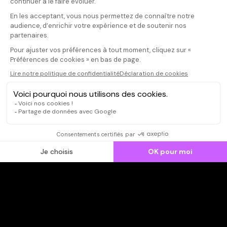
Votre note
Votre commentaire
Il faut vous connecter pour
publier un avis
CONNEXION
Qui sommes-nous ?
Dispo dans l'abonnement
Dispo dans le Videoclub
Actionnaires
Contacts
SOONER responsable
Mentions légales
Données personnelles - Cookies
FAQ
CGV-CGU
Ne manquez pas les nouveautés,
inscrivez-vous à la newsletter