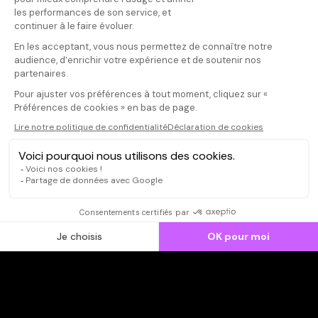
Donnez votre avis
Votre note
Votre commentaire
Il faut vous connecter pour
publier un avis
CONNEXION
Qui sommes-nous ?
Dispo dans l'abonnement
Dispo dans le Videoclub
Actionnaires
Contacts
SOONER responsable
Mentions légales
Données personnelles - Cookies
FAQ
CGV-CGU