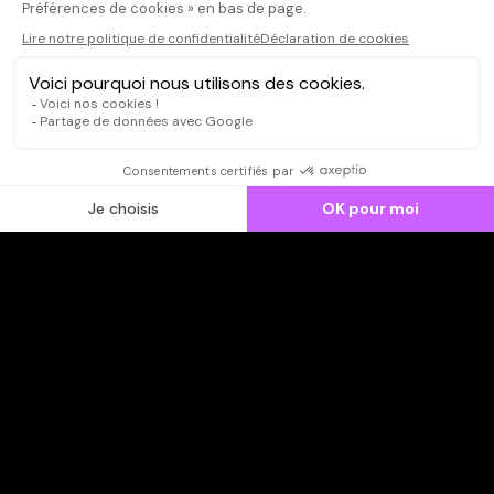
CONNEXION
Qui sommes-nous ?
Dispo dans l'abonnement
Dispo dans le Videoclub
Actionnaires
Contacts
SOONER responsable
Mentions légales
Données personnelles - Cookies
FAQ
CGV-CGU
Ne manquez pas les nouveautés,
inscrivez-vous à la newsletter
JE M'INSCRIS
© SOONER 2026 | TOUS DROITS RÉSERVÉS