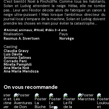
C’est bientôt Noël à Pinchcliffe. Comme tous les habitants,
Solan et Ludvig attendent la neige. Hélas, elle ne tombe
pas... Leur ami Féodor décide alors de fabriquer un canon à
neige ultra-puissant ! Mais lorsque l’ambitieux directeur du
journal local s’empare de la machine, Solan et Ludvig doivent
prendre les choses en main pour éviter la catastrophe...
#Animal, animaux
,
#Noël
,
#dès 3-4 ans
Réalisation
Pays
Rasmus A. Sivertsen
Norvège
Casting
Claudia Gravy
Luis Dávila
Antonio Salines
Corrado Pani
Mirella Pamphili
Ana María Noé
Ana María Mendoza
On vous recommande