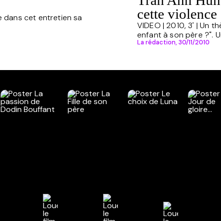
Tran Anh Hung
cette violenc
ue dans cet entretien sa
VIDEO | 2010, 3' | Un th
enfant à son père ?". U
La rédaction,
30/11/2010