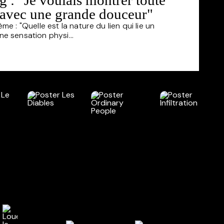
 : "Je voulais montrer toute
e avec une grande douceur"
ème : "Quelle est la nature du lien qui lie un
ne sensation physi...