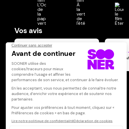
Vos avis
Donnez votre avis
BriMG
Votre note
Votre commentaire
Un film v
voir
Il faut vous connecter pour
publier un avis
CONNEXION