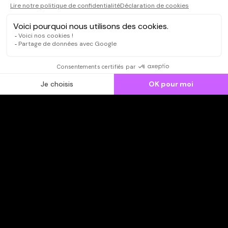
CONNEXION
Qui sommes-nous ?
Dispo dans l'abonnement
Dispo dans le Videoclub
Actionnaires
Contacts
SOONER responsable
Mentions légales
Données personnelles - Cookies
FAQ
CGV-CGU
Ne manquez pas les nouveautés,
inscrivez-vous à la newsletter
JE M'INSCRIS
© SOONER 2026 | TOUS DROITS RÉSERVÉS