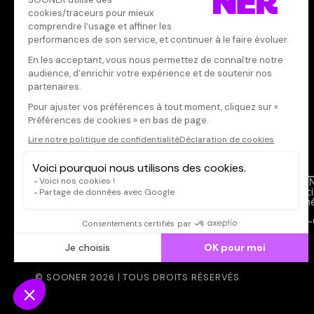
Il faut vous connecter pour
publier un avis
CONNEXION
Qui sommes-nous ?
SOON
Dispo dans l'abonnement
Menti
Dispo dans le Videoclub
Donné
Actionnaires
FAQ
Contacts
CGV-
© SOONER 2026 | TOUS DROITS RÉSERVÉS