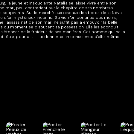
rg, la jeune et insouciante Natalia se laisse vivre entre son
che mari, peu contrariant sur le chapitre de ses nombreux
s soupirants. Sur le marché aux oiseaux des bords de la Néva,
ce d'un mystérieux inconnu. Sa vie n'en continue pas moins,
me l'assassinat de son mari ne suffit pas à émouvoir la belle
s du moment se disputent sa possession. Elle les éconduit,
t s'étonner de la froideur de ses manières. Cet homme qui ne la
eut-être, pourra-t-il lui donner enfin conscience d'elle-même...