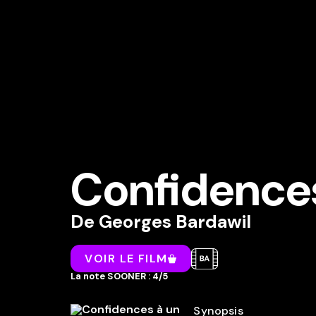
Confidences
De
Georges Bardawil
VOIR LE FILM
La note SOONER : 4/5
Synopsis