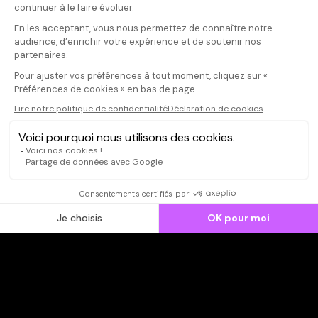
Votre commentaire
Il faut vous connecter pour
publier un avis
CONNEXION
Qui sommes-nous ?
Dispo dans l'abonnement
Dispo dans le Videoclub
Actionnaires
Contacts
SOONER responsable
Mentions légales
Données personnelles - Cookies
FAQ
CGV-CGU
Ne manquez pas les nouveautés,
inscrivez-vous à la newsletter