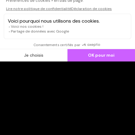
verser .
CONNEXION
Qui sommes-nous ?
Dispo dans l'abonnement
Dispo dans le Videoclub
Actionnaires
Contacts
SOONER responsable
Mentions légales
Données personnelles - Cookies
FAQ
CGV-CGU
Ne manquez pas les nouveautés,
inscrivez-vous à la newsletter
JE M'INSCRIS
© SOONER 2026 | TOUS DROITS RÉSERVÉS