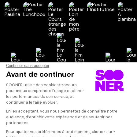
Vos avis
Donnez votre avis
Finj
Votre note
Votre commentaire
Inquiétant.Mala
méticuleuseme
Il faut vous connecter pour
compris dans l
publier un avis
décors Un scé
extrémismes m
lesquels la p