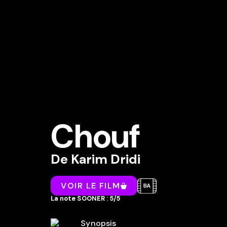
Chouf
De
Karim Dridi
VOIR LE FILM
La note SOONER : 5/5
Synopsis