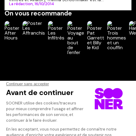
La rédaction,
16/10/2014
On vous recommande
Vos avis
Donnez votre avis
Inconnu
Votre note
Votre commentaire
Un film qui mon
corruption de
Il faut vous connecter pour