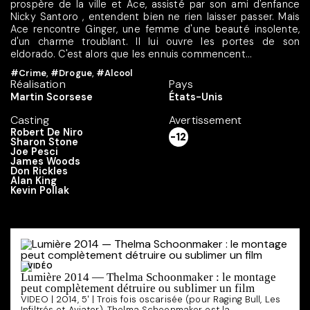
prospère de la ville et Ace, assisté par son ami d'enfance
Nicky Santoro , entendent bien ne rien laisser passer. Mais
Ace rencontre Ginger, une femme d'une beauté insolente,
d'un charme troublant. Il lui ouvre les portes de son
eldorado. C'est alors que les ennuis commencent...
#Crime
,
#Drogue
,
#Alcool
Réalisation
Pays
Martin Scorsese
États-Unis
Casting
Avertissement
Robert De Niro
-12
Sharon Stone
Joe Pesci
James Woods
Don Rickles
Alan King
Kevin Pollak
VIDÉO
Lumière 2014 — Thelma Schoonmaker : le montage
peut complètement détruire ou sublimer un film
VIDEO | 2014, 5' | Trois fois oscarisée (pour Raging Bull, Les
Infiltrés et Aviator), Thelma Schoonmaker est la...