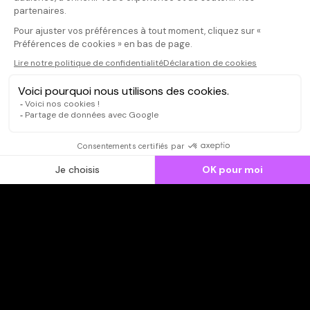
publier un avis
CONNEXION
Qui sommes-nous ?
Dispo dans l'abonnement
Dispo dans le Videoclub
Actionnaires
Contacts
SOONER responsable
Mentions légales
Données personnelles - Cookies
FAQ
CGV-CGU
Ne manquez pas les nouveautés,
inscrivez-vous à la newsletter
JE M'INSCRIS