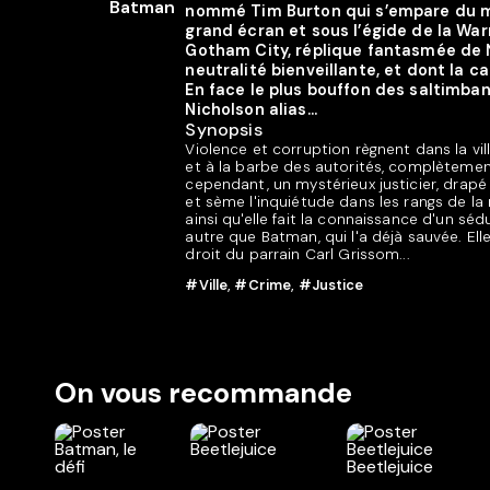
nommé Tim Burton qui s’empare du m
grand écran et sous l’égide de la Wa
Gotham City, réplique fantasmée de N
neutralité bienveillante, et dont la c
En face le plus bouffon des saltimban
Nicholson alias...
Synopsis
Violence et corruption règnent dans la vill
et à la barbe des autorités, complèteme
cependant, un mystérieux justicier, drapé
et sème l'inquiétude dans les rangs de la m
ainsi qu'elle fait la connaissance d'un séd
autre que Batman, qui l'a déjà sauvée. El
droit du parrain Carl Grissom...
#Ville
,
#Crime
,
#Justice
On vous recommande