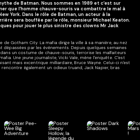
ythe de Batman. Nous sommes en 1989 et c’est sur
rner que l’homme chauve-souris va combattre le mal à
ew York. Dans le rôle de Batman, un acteur à la
arrière sera bouffée par le rôle, monsieur Michael Keaton.
ques pour jouer le plus sinistre des clowns Mr Jack
e de Gotham City. La mafia dirige la ville à sa manière, au nez
nt dépassées par les événements. Depuis quelques semaines
 dans un costume de chauve-souris, terrorise les malfaiteurs
afia. Une jeune journaliste, Vicki Vale, mène l'enquête. C'est
uisant mais excentrique milliardaire, Bruce Wayne. Celui-ci n'est
le rencontre également un odieux truand, Jack Napier, bras