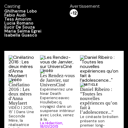
Casting
Avertissement
Ghilherme Lobo
-12
Fabio Audi
Tess Amorim
Lucia Romano
Eucir De Souza
Maria Selma Egrei
Isabella Guasco
VIDÉO
Les Rendez-vous
de Janvier, sur
VIDÉO
Cinélatino
UniversCiné
ARTICLE
2016 : Les
Daniel Ribeiro :
Expérimentez une
deux mères
Near Death
"Toutes les
Experienceavec
d'Anna
nouvelles
Houllebecq,
Muylaert
expériences qu’on
voyagez dans un
fait à
VIDEO | 2015,
suspense intérieur
15' | Dans Une
l’adolescence..."
avec Locke, venez
Seconde
Le cinéaste brésilien
à la...
Mère, la
présente son
La rédaction,
réalisatrice
premier long-
18/01/2015