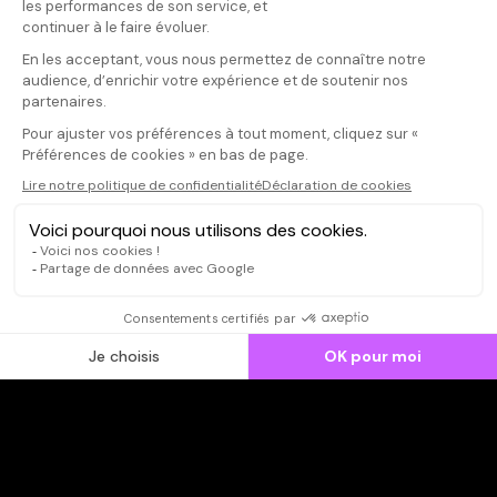
Donnez votre avis
Jean-Christ
Votre note
Votre commentaire
Simple, beau, 
ce que chacun
Il faut vous connecter pour
souhaite je s
publier un avis
CONNEXION
Qui sommes-nous ?
Dispo dans l'abonnement
Dispo dans le Videoclub
Actionnaires
Contacts
SOONER responsable
Mentions légales
Données personnelles - Cookies
FAQ
CGV-CGU