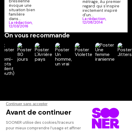
brésilienne
métrage, Au premier
évoque une
regard qui s'inspire
situation bien
irectement inspiré
familière
d'un...
dans...
La rédaction,
12/08/2014
La rédaction,
12/03/2016
On vous recommande
Vos avis