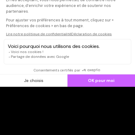
Il faut vous connecter pour
publier un avis
CONNEXION
Qui sommes-nous ?
Dispo dans l'abonnement
Dispo dans le Videoclub
Actionnaires
Contacts
SOONER responsable
Mentions légales
Données personnelles - Cookies
FAQ
CGV-CGU
Ne manquez pas les nouveautés,
inscrivez-vous à la newsletter
JE M'INSCRIS