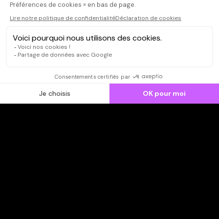
CONNEXION
Qui sommes-nous ?
Dispo dans l'abonnement
Dispo dans le Videoclub
Actionnaires
Contacts
SOONER responsable
Mentions légales
Données personnelles - Cookies
FAQ
CGV-CGU
Ne manquez pas les nouveautés,
inscrivez-vous à la newsletter
JE M'INSCRIS
© SOONER 2026 | TOUS DROITS RÉSERVÉS