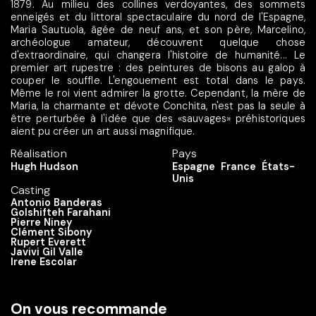
1879. Au milieu des collines verdoyantes, des sommets
enneigés et du littoral spectaculaire du nord de l'Espagne,
Maria Sautuola, âgée de neuf ans, et son père, Marcelino,
archéologue amateur, découvrent quelque chose
d'extraordinaire, qui changera l'histoire de humanité... Le
premier art rupestre : des peintures de bisons au galop à
couper le souffle. L'engouement est total dans le pays.
Même le roi vient admirer la grotte. Cependant, la mère de
Maria, la charmante et dévote Conchita, n'est pas la seule à
être perturbée à l'idée que des «sauvages» préhistoriques
aient pu créer un art aussi magnifique.
Réalisation
Pays
Hugh Hudson
Espagne
France
États-
Unis
Casting
Antonio Banderas
Golshifteh Farahani
Pierre Niney
Clément Sibony
Rupert Everett
Javivi Gil Valle
Irene Escolar
On vous recommande