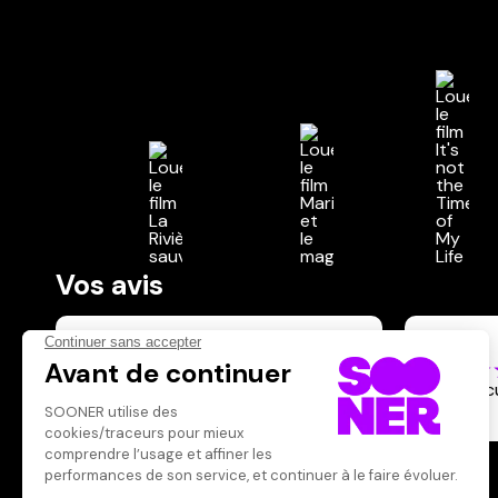
Vos avis
Donnez votre avis
thejhi
Votre note
Votre commentaire
Le film 
là.
Il faut vous connecter pour
publier un avis