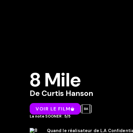
8 Mile
De
Curtis Hanson
VOIR LE FILM
La note SOONER : 5/5
Quand le réalisateur de L.A Confidentia