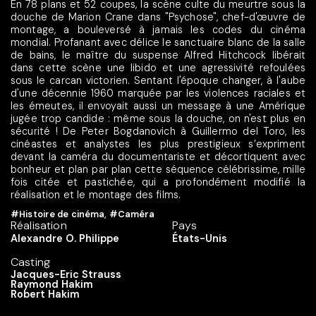
En 78 plans et 52 coupes, la scène culte du meurtre sous la
douche de Marion Crane dans "Psychose", chef-d'œuvre de
montage, a bouleversé à jamais les codes du cinéma
mondial. Profanant avec délice le sanctuaire blanc de la salle
de bains, le maître du suspense Alfred Hitchcock libérait
dans cette scène une libido et une agressivité refoulées
sous le carcan victorien. Sentant l'époque changer, à l'aube
d'une décennie 1960 marquée par les violences raciales et
les émeutes, il envoyait aussi un message à une Amérique
jugée trop candide : même sous la douche, on n'est plus en
sécurité ! De Peter Bogdanovich à Guillermo del Toro, les
cinéastes et analystes les plus prestigieux s’expriment
devant la caméra du documentariste et décortiquent avec
bonheur et plan par plan cette séquence célébrissime, mille
fois citée et pastichée, qui a profondément modifié la
réalisation et le montage des films.
#Histoire de cinéma
,
#Caméra
Réalisation
Pays
Alexandre O. Philippe
États-Unis
Casting
Jacques-Eric Strauss
Raymond Hakim
Robert Hakim