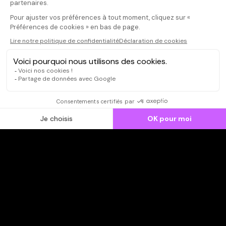
CONNEXION
Qui sommes-nous ?
Dispo dans l'abonnement
Dispo dans le Videoclub
Actionnaires
Contacts
SOONER responsable
Mentions légales
Données personnelles - Cookies
FAQ
CGV-CGU
Ne manquez pas les nouveautés,
inscrivez-vous à la newsletter
JE M'INSCRIS