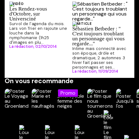
VIDÉO
Les Rendez-vous
d'Octobre, sur
Universciné
Survol de l'agenda du mois.
ARTICLE
Lars von Trier en rajoute une
Sébastien Betbeder : "
louche dans la
C'est toujours troublant
nymphomanie (1h25
un personnage qui vous
d'images en plu...
regarde..."
La rédaction,
02/10/2014
Intime mais connecté avec
son époque, drôle et
dramatique, 2 automnes 3
hiver fait passer ses
personnages et ses...
La rédaction,
11/09/2014
On vous recommande
Promo