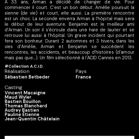
À 33 ans, Arman a décidé de changer de vie. Pour
commencer il court. C’est un bon début. Amélie poursuit la
sienne (de vie) et court, elle aussi. La première rencontre
est un choc. La seconde enverra Arman à l’hôpital mais sera
le début de leur aventure. Benjamin est le meilleur ami
d’Arman. Un soir il s’écroule dans une haie de laurier et se
retrouve lui aussi à l’hôpital. Un grave incident qui pourtant
fera son bonheur. Durant 2 automnes et 3 hivers, dans les
vies d’Amélie, Arman et Benjamin se succèdent les
rencontres, les accidents, et beaucoup d’histoires (d’amour
mais pas que…). Un film sélectionné à l'ACID Cannes en 2013.
#Collection A.C.I.D.
Réalisation
Pays
Sébastien Betbeder
France
Casting
Vincent Macaigne
Maud Wyler
Bastien Bouillon
Thomas Blanchard
Audrey Bastien
Pauline Étienne
Jean-Quentin Châtelain