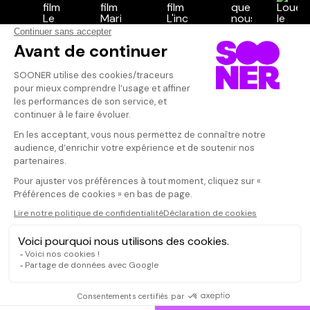
Vos avis
Donnez votre avis
PATRICE
Votre note
Votre commentaire
Excellent ! Un style et un scénario
peu communs
Il faut vous connecter pour
publier un avis
CONNEXION