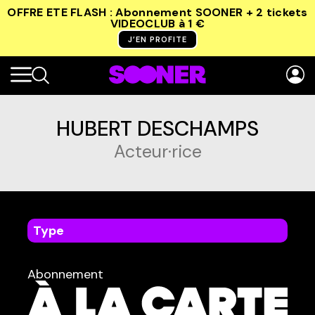
OFFRE ETE FLASH : Abonnement SOONER + 2 tickets
VIDEOCLUB
à 1 €
J’EN PROFITE
HUBERT DESCHAMPS
Acteur·rice
Type
dans
Tous
Abonnement