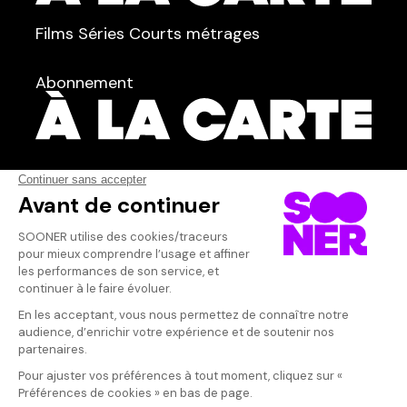
TYPE :
Films
Séries
Courts métrages
dans
Tous
Abonnement
Acteur·rice
AFFICHER TOUT
(22)
Qui sommes-nous ?
Dispo dans l'abonnement
Dispo dans le Videoclub
Actionnaires