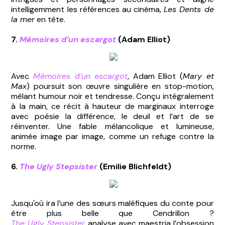
intelligemment les références au cinéma,
Les Dents de
la mer
en tête.
7.
Mémoires d’un escargot
(Adam Elliot)
Avec
Mémoires d’un escargot
, Adam Elliot (
Mary et
Max
) poursuit son œuvre singulière en stop-motion,
mêlant humour noir et tendresse. Conçu intégralement
à la main, ce récit à hauteur de marginaux interroge
avec poésie la différence, le deuil et l’art de se
réinventer. Une fable mélancolique et lumineuse,
animée image par image, comme un refuge contre la
norme.
6.
The Ugly Stepsister
(Emilie Blichfeldt)
Jusqu'où ira l’une des sœurs maléfiques du conte pour
être plus belle que Cendrillon ?
The Ugly Stepsister
analyse avec maestria l’obsession