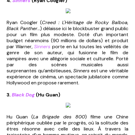
4.
Sinners
(Ryan Coogler)
Ryan Coogler (
Creed : L'Héritage de Rocky Balboa,
Black Panther
...) délaisse ici le blockbuster grand public
pour un film plus modeste. Doté d’un important
budget néanmoins (90 millions de dollars) et produit
par Warner,
Sinners
porte en lui toutes les velléités de
genre de son auteur, qui fusionne le film de
vampires avec une allégorie sociale et culturelle. Porté
par des scènes musicales aussi
surprenantes qu’ambitieuses,
Sinners
est une véritable
expérience de cinéma, un spectacle jubilatoire comme
Hollywood en propose rarement.
3.
Black Dog
(Hu Guan)
Hu Guan (
La Brigade des 800
) filme une Chine
périphérique oubliée par le progrès, où la solitude des
êtres résonne avec celle des lieux. À travers la
trajectoire d’un homme mutique, en retrait du monde,