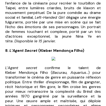
l’enfance de la cinéaste pour recréer le tourbillon de
Taipei, entre lumières criardes, bruits de klaxon et
mouvement perpétuel. De la pure comédie au drame
social et familial,
Left-Handed Girl
dégage une énergie
fulgurante, portée par une mise en scène qui se fait
l’écho des émotions de ses personnages. Un portrait
de femmes touchant et complexe, porté par un trio
d’actrices exceptionnel, la jeune Nina Ye en
tête.
Disponible le 15 janvier.
8.
L’Agent Secret
(Kleber Mendonça Filho)
L’Agent secret
confirme le talent de
Kleber Mendonça Filho (
Bacurau, Aquarius
...) pour
transformer le cinéma de genre en puissante réflexion
politique. Entre thriller d’espionnage, film de gangster,
récit historique et film gore, le film croise les genres
pour mieux retranscrire la complexité du Brésil des
années 1970 gangréné par la surveillance et la
peur. Une œuvre ample et maîtrisée, qui déploie
intrigues et personnages secondaires et aligne