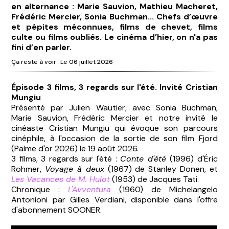
en alternance : Marie Sauvion, Mathieu Macheret,
Frédéric Mercier, Sonia Buchman... Chefs d’œuvre
et pépites méconnues, films de chevet, films
culte ou films oubliés. Le cinéma d’hier, on n'a pas
fini d’en parler.
Ça reste à voir
Le 06 juillet 2026
Épisode 3 films, 3 regards sur l'été. Invité Cristian
Mungiu
Présenté par Julien Wautier, avec Sonia Buchman,
Marie Sauvion, Frédéric Mercier et notre invité le
cinéaste Cristian Mungiu qui évoque son parcours
cinéphile, à l'occasion de la sortie de son film Fjord
(Palme d'or 2026) le 19 août 2026.
3 films, 3 regards sur l'été :
Conte d'été
(1996) d'Éric
Rohmer,
Voyage à deux
(1967) de Stanley Donen, et
Les Vacances de M. Hulot
(1953) de Jacques Tati.
Chronique :
L'Avventura
(1960) de Michelangelo
Antonioni par Gilles Verdiani, disponible dans l'offre
d'abonnement SOONER.