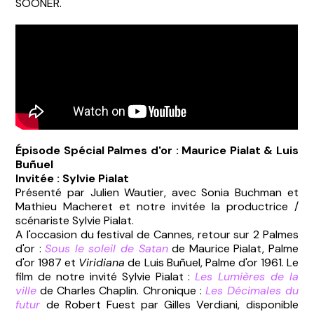
SOONER.
Épisode Spécial Palmes d'or : Maurice Pialat & Luis
Buñuel
Invitée : Sylvie Pialat
Présenté par Julien Wautier, avec Sonia Buchman et
Mathieu Macheret et notre invitée la productrice /
scénariste Sylvie Pialat.
A l'occasion du festival de Cannes, retour sur 2 Palmes
d'or :
Sous le soleil de Satan
de Maurice Pialat, Palme
d'or 1987 et
Viridiana
de Luis Buñuel, Palme d'or 1961. Le
film de notre invité Sylvie Pialat :
Les Lumières de la
ville
de Charles Chaplin. Chronique :
Les Décimales du
futur
de Robert Fuest par Gilles Verdiani, disponible