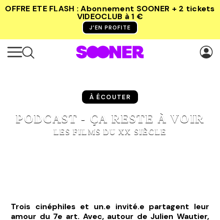
OFFRE ETE FLASH : Abonnement SOONER + 2 tickets
VIDEOCLUB
à 1 €
J’EN PROFITE
À ÉCOUTER
PODCAST - ÇA RESTE À VOIR
LES FILMS DU XX SIÈCLE
Trois cinéphiles et un.e invité.e partagent leur
amour du 7e art. Avec, autour de Julien Wautier,