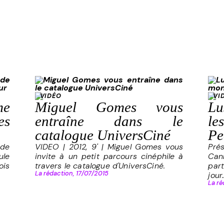
VIDÉO
VI
me
Miguel Gomes vous
Lu
es
entraîne dans le
le
catalogue UniversCiné
Pe
 de
VIDEO | 2012, 9' | Miguel Gomes vous
Prés
ule
invite à un petit parcours cinéphile à
Can
ois
travers le catalogue d'UniversCiné.
part
La rédaction,
17/07/2015
jour.
La ré