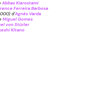
e
Abbas Kiarostami
rence Ferreira Barbosa
000) d'
Agnès Varda
e
Miguel Gomes
el von Stürler
keshi Kitano