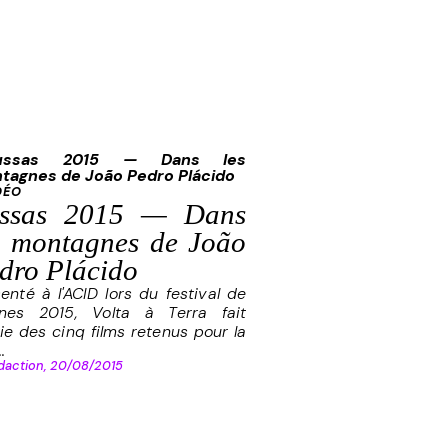
DÉO
ssas 2015 — Dans
s montagnes de João
dro Plácido
enté à l'ACID lors du festival de
nes 2015, Volta à Terra fait
ie des cinq films retenus pour la
..
daction,
20/08/2015