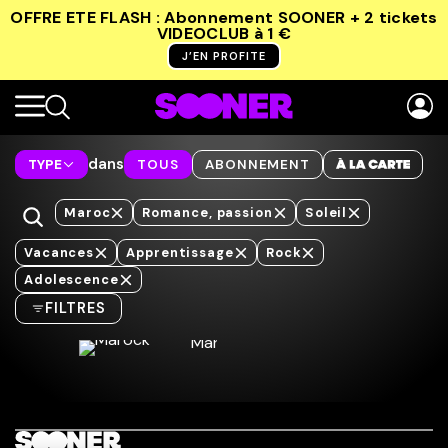
OFFRE ETE FLASH : Abonnement SOONER + 2 tickets
VIDEOCLUB
à 1 €
J’EN PROFITE
dans
TYPE
TOUS
ABONNEMENT
Maroc
Romance, passion
Soleil
Vacances
Apprentissage
Rock
Adolescence
FILTRES