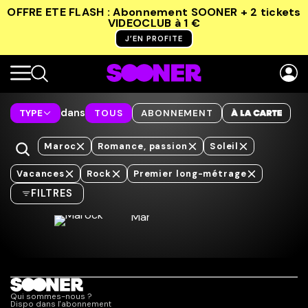
OFFRE ETE FLASH : Abonnement SOONER + 2 tickets
VIDEOCLUB
à 1 €
J’EN PROFITE
dans
TYPE
TOUS
ABONNEMENT
Maroc
Romance, passion
Soleil
Vacances
Rock
Premier long-métrage
FILTRES
Qui sommes-nous ?
Dispo dans l'abonnement