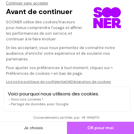
Dispo dans le Videoclub
Actionnaires
Contacts
SOONER responsable
Mentions légales
Données personnelles - Cookies
FAQ
CGV-CGU
×
Ne manquez pas les nouveautés,
inscrivez-vous à la newsletter
DATE DE PUBLICATION
JE M'INSCRIS
TYPE :
FILMS
SÉRIES
COURTS MÉTRAGES
dans
TOUS
ABONNEMENT
Maroc
Romance, passion
Soleil
© SOONER 2026 | TOUS DROITS RÉSERVÉS
Vacances
Rock
Premier long-métrage
FILTRER PAR :
THÈMES
ANNÉES :
AFFICHER LES RÉSULTATS